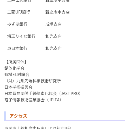
三菱UFJ銀行
新座志木支店
みずほ銀行
成増支店
埼玉りそな銀行
和光支店
東日本銀行
和光支店
【所属団体】
錯体化学会
有機EL討論会
（財）九州先端科学技術研究所
日本学術振興会
日本貿易関係手続簡素化協会（JASTPRO）
電子情報技術産業協会（JEITA）
アクセス
東武東上線和光市駅南口より徒歩4分