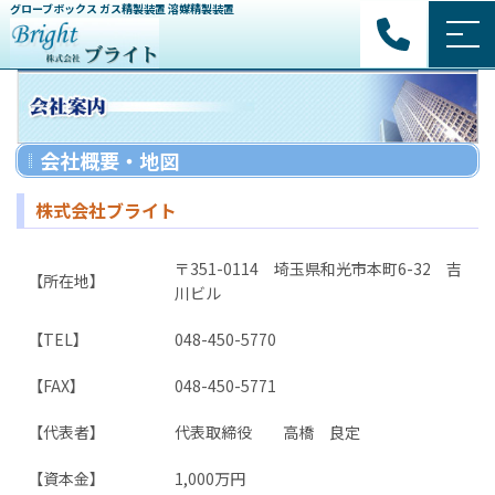
グローブボックス ガス精製装置 溶媒精製装置
会社概要・地図
株式会社ブライト
〒351-0114 埼玉県和光市本町6-32 吉
【所在地】
川ビル
【TEL】
048-450-5770
【FAX】
048-450-5771
【代表者】
代表取締役 高橋 良定
【資本金】
1,000万円